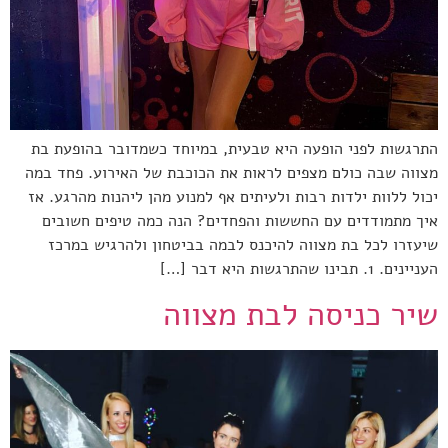
התרגשות לפני הופעה היא טבעית, במיוחד כשמדובר בהופעת בת
מצווה שבה כולם מצפים לראות את הכוכבת של האירוע. פחד במה
יכול ללוות ילדות רבות ולעיתים אף למנוע מהן ליהנות מהרגע. אז
איך מתמודדים עם החששות והפחדים? הנה כמה טיפים חשובים
שיעזרו לכל בת מצווה להיכנס לבמה בביטחון ולהרגיש במרכז
העניינים. 1. תבינו שהתרגשות היא דבר […]
שיר כניסה לבת מצווה