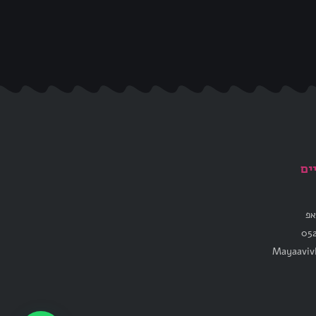
ים
אפ
Mayaavi