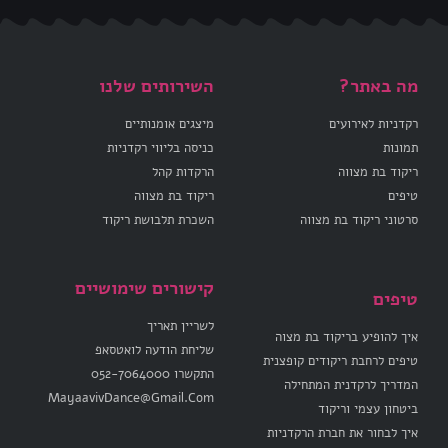
מה באתר?
השירותים שלנו
רקדניות לאירועים
מיצגים אומנותיים
תמונות
כניסה בליווי רקדניות
ריקוד בת מצווה
הרקדות קהל
טיפים
ריקוד בת מצווה
סרטוני ריקוד בת מצווה
השכרת תלבושת ריקוד
קישורים שימושיים
טיפים
לשריין תאריך
איך להופיע בריקוד בת מצוה
שליחת הודעה לואטסאפ
טיפים לרחבת ריקודים קופצנית
התקשרו 052-7064000
המדריך לרקדנית המתחילה
MayaavivDance@Gmail.Com
ביטחון עצמי וריקוד
איך לבחור את חברת הרקדניות