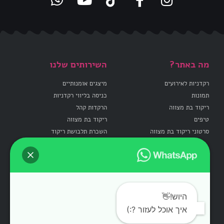
מה באתר?
השירותים שלנו
רקדניות לאירועים
מיצגים אומנותיים
תמונות
כניסה בליווי רקדניות
ריקוד בת מצווה
הרקדות קהל
טיפים
ריקוד בת מצווה
סרטוני ריקוד בת מצווה
השכרת תלבושת ריקוד
קישורים שימושיים
טיפים
לשריין תאריך
איך להופיע בריקוד בת מצוה
היוש!👋
שליחת הודעה לואטסאפ
טיפים לרחבת ריקודים קופצנית
התקשרו 052-7064000
איך אוכל לעזור ?:)
המדריך לרקדנית המתחילה
MayaavivDance@Gmail.Com