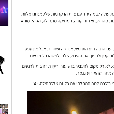
ת עולה לבמה יחד עם צוות הרקדניות שלי. אנחנו מלוות
ות מהרגע. ואז זה קורה. המוזיקה מתחילה, הקהל מוחא
 עם הרבה היפ הופ נשי, אנרגיה ושחרור. אבל אין ספק
ם קטן ולהפוך את האירוע שלהן למשהו בלתי נשכח.
11 שנה בתחום, אני יכולה לומר בלב שלם שסטודיו OWN IT הוא לא רק מקום להעביר בו שיעורי ריקוד. זה בית לרגעים
ה אחרי שהאירוע נגמר.
י נזכרת למה התחלתי את כל זה מלכתחילה. 💫