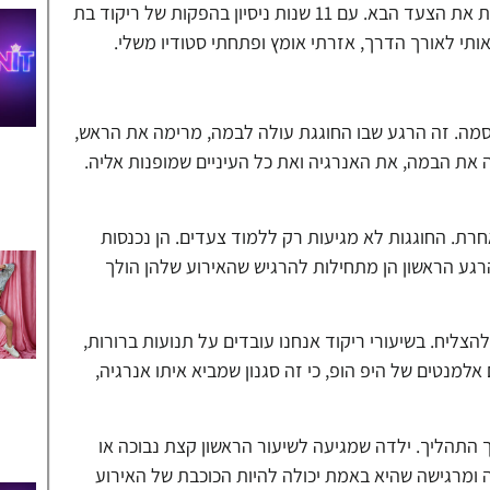
אחרי יותר מעשור בתחום, השנה סוף סוף הרגשתי שאני מוכנה לעשות את הצעד הבא. עם 11 שנות ניסיון בהפקות של ריקוד בת
אותי לאורך הדרך, אזרתי אומץ ופתחתי סטודיו משלי.
תי, "Own It" זה הרבה יותר מסיסמה. זה הרגע שבו החוגגת עולה לבמה, מרימה את הראש,
את הבמה, את האנרגיה ואת כל העיניים שמופנות אליה.
מעות אחרת. החוגגות לא מגיעות רק ללמוד צעדים. הן נכנסות
גע הראשון הן מתחילות להרגיש שהאירוע שלהן הולך
הצליח. בשיעורי ריקוד אנחנו עובדים על תנועות ברורות,
אלמנטים של היפ הופ, כי זה סגנון שמביא איתו אנרגיה,
 התהליך. ילדה שמגיעה לשיעור הראשון קצת נבוכה או
 ומרגישה שהיא באמת יכולה להיות הכוכבת של האירוע