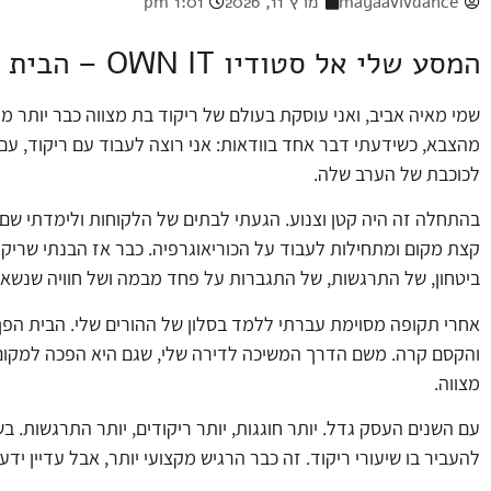
mayaavivdance
מרץ 11, 2026
1:01 pm
המסע שלי אל סטודיו OWN IT – הבית לריקוד בת מצווה
מהצבא, כשידעתי דבר אחד בוודאות: אני רוצה לעבוד עם ריקוד, ע
לכוכבת של הערב שלה.
בהתחלה זה היה קטן וצנוע. הגעתי לבתים של הלקוחות ולימדתי שם שיע
קצת מקום ומתחילות לעבוד על הכוריאוגרפיה. כבר אז הבנתי שריקו
ביטחון, של התרגשות, של התגברות על פחד מבמה ושל חוויה שנשארת
אחרי תקופה מסוימת עברתי ללמד בסלון של ההורים שלי. הבית הפך ל
והקסם קרה. משם הדרך המשיכה לדירה שלי, שגם היא הפכה למקום ש
מצווה.
עם השנים העסק גדל. יותר חוגגות, יותר ריקודים, יותר התרגשות. 
להעביר בו שיעורי ריקוד. זה כבר הרגיש מקצועי יותר, אבל עדיין ידעת